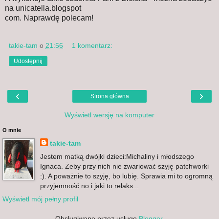
na unicatella.blogspot
com. Naprawdę polecam!
takie-tam
o
21:56
1 komentarz:
Udostępnij
‹
›
Strona główna
Wyświetl wersję na komputer
O mnie
takie-tam
Jestem matką dwójki dzieci:Michaliny i młodszego
Ignaca. Żeby przy nich nie zwariować szyję patchworki
:). A poważnie to szyję, bo lubię. Sprawia mi to ogromną
przyjemność no i jaki to relaks...
Wyświetl mój pełny profil
Obsługiwane przez usługę
Blogger
.