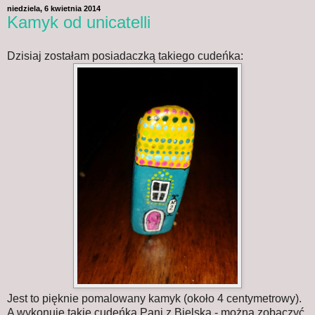
niedziela, 6 kwietnia 2014
Kamyk od unicatelli
Dzisiaj zostałam posiadaczką takiego cudeńka:
Jest to pięknie pomalowany kamyk (około 4 centymetrowy).
A wykonuje takie cudeńka Pani z Bielska - można zobaczyć