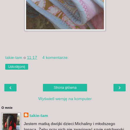
takie-tam
o
11:17
4 komentarze:
Udostępnij
‹
›
Strona główna
Wyświetl wersję na komputer
O mnie
takie-tam
Jestem matką dwójki dzieci:Michaliny i młodszego
Ignaca. Żeby przy nich nie zwariować szyję patchworki