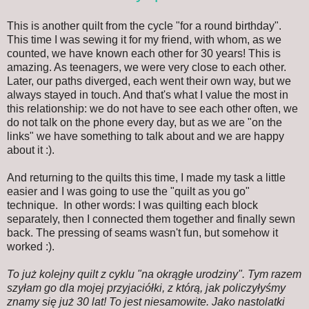
This is another quilt from the cycle "for a round birthday".
This time I was sewing it for my friend, with whom, as we
counted, we have known each other for 30 years!
This is
amazing.
As teenagers, we were very close to each other.
Later, our paths diverged, each went their own way, but we
always stayed in touch.
And that's what I value the most in
this relationship: we do not have to see each other often, we
do not talk on the phone every day, but as we are "on the
links" we have something to talk about and we are happy
about it :).
And returning to the quilts this time, I made my task a little
easier and I was going to use the "quilt as you go"
technique. In other words: I was quilting each block
separately, then I connected them together and finally sewn
back.
The pressing of seams wasn't fun, but somehow it
worked :).
To już kolejny quilt z cyklu "na okrągłe urodziny". Tym razem
szyłam go dla mojej przyjaciółki, z którą, jak policzyłyśmy
znamy się już 30 lat! To jest niesamowite. Jako nastolatki