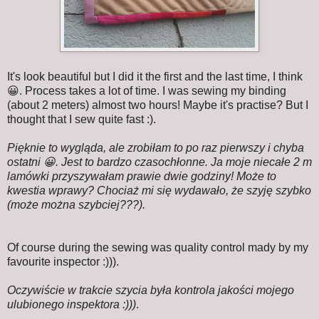
It's look beautiful but I did it the first and the last time, I think
😀. Process takes a lot of time. I was sewing my binding
(about 2 meters) almost two hours! Maybe it's practise? But I
thought that I sew quite fast :).
Pięknie to wygląda, ale zrobiłam to po raz pierwszy i chyba
ostatni 😀. Jest to bardzo czasochłonne. Ja moje niecałe 2 m
lamówki przyszywałam prawie dwie godziny! Może to
kwestia wprawy? Chociaż mi się wydawało, że szyję szybko
(może można szybciej???).
Of course during the sewing was quality control mady by my
favourite inspector :))).
Oczywiście w trakcie szycia była kontrola jakości mojego
ulubionego inspektora :)))
.