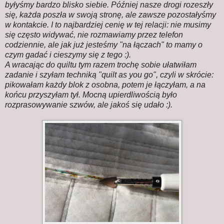
byłyśmy bardzo blisko siebie. Później nasze drogi rozeszły
się, każda poszła w swoją stronę, ale zawsze pozostałyśmy
w kontakcie. I to najbardziej cenię w tej relacji: nie musimy
się często widywać, nie rozmawiamy przez telefon
codziennie, ale jak już jesteśmy "na łączach" to mamy o
czym gadać i cieszymy się z tego :).
A wracając do quiltu tym razem trochę sobie ułatwiłam
zadanie i szyłam techniką "quilt as you go", czyli w skrócie:
pikowałam każdy blok z osobna, potem je łączyłam, a na
końcu przyszyłam tył. Mocną upierdliwością było
rozprasowywanie szwów, ale jakoś się udało :).