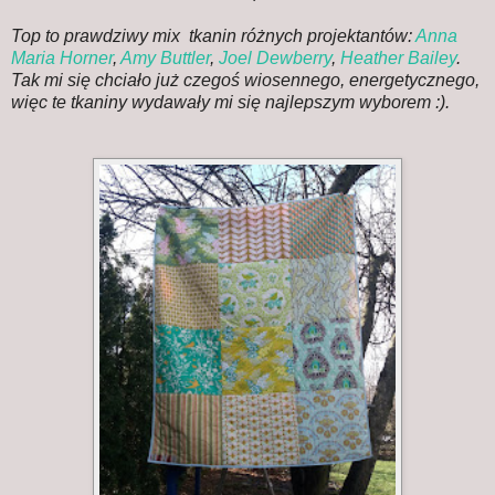
Top to prawdziwy mix tkanin różnych projektantów:
Anna
Maria Horner
,
Amy Buttler
,
Joel Dewberry
,
Heather Bailey
.
Tak mi się chciało już czegoś wiosennego, energetycznego,
więc te tkaniny wydawały mi się najlepszym wyborem :).