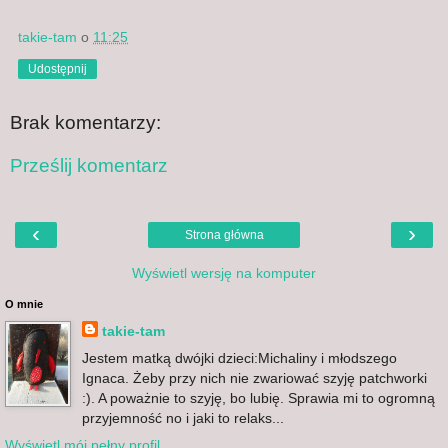
takie-tam
o
11:25
Udostępnij
Brak komentarzy:
Prześlij komentarz
‹
›
Strona główna
Wyświetl wersję na komputer
O mnie
takie-tam
Jestem matką dwójki dzieci:Michaliny i młodszego
Ignaca. Żeby przy nich nie zwariować szyję patchworki
:). A poważnie to szyję, bo lubię. Sprawia mi to ogromną
przyjemność no i jaki to relaks...
Wyświetl mój pełny profil