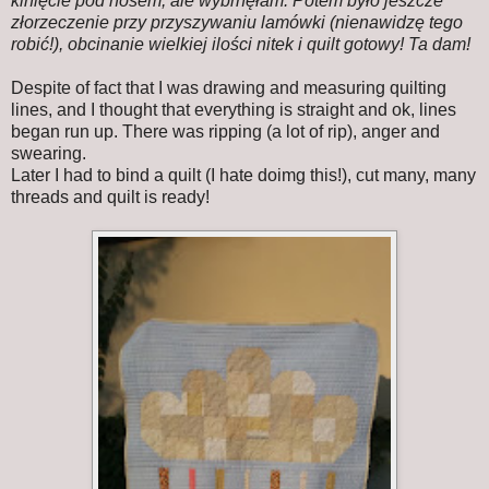
klnięcie pod nosem, ale wybrnęłam. Potem było jeszcze
złorzeczenie przy przyszywaniu lamówki (nienawidzę tego
robić!), obcinanie wielkiej ilości nitek i quilt gotowy! Ta dam!
Despite of fact that I was drawing and measuring quilting
lines, and I thought that everything is straight and ok, lines
began run up. There was ripping (a lot of rip), anger and
swearing.
Later I had to bind a quilt (I hate doimg this!), cut many, many
threads and quilt is ready!