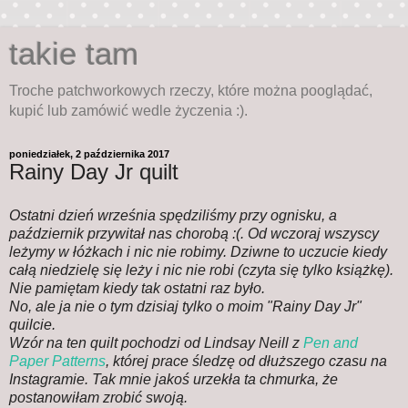
takie tam
Troche patchworkowych rzeczy, które można pooglądać,
kupić lub zamówić wedle życzenia :).
poniedziałek, 2 października 2017
Rainy Day Jr quilt
Ostatni dzień września spędziliśmy przy ognisku, a
październik przywitał nas chorobą :(. Od wczoraj wszyscy
leżymy w łóżkach i nic nie robimy. Dziwne to uczucie kiedy
całą niedzielę się leży i nic nie robi (czyta się tylko książkę).
Nie pamiętam kiedy tak ostatni raz było.
No, ale ja nie o tym dzisiaj tylko o moim "Rainy Day Jr"
quilcie.
Wzór na ten quilt pochodzi od Lindsay Neill z
Pen and
Paper Patterns
, której prace śledzę od dłuższego czasu na
Instagramie. Tak mnie jakoś urzekła ta chmurka, że
postanowiłam zrobić swoją.