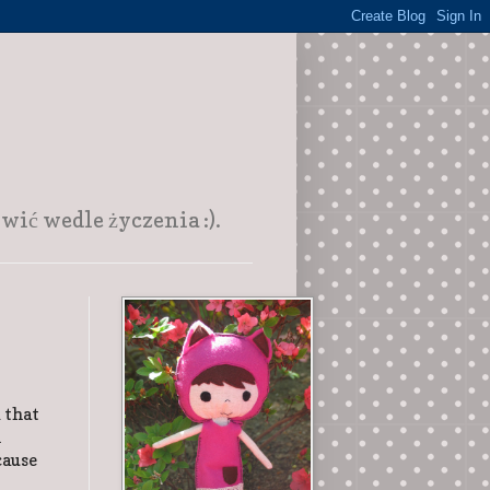
ić wedle życzenia :).
 that
h
cause