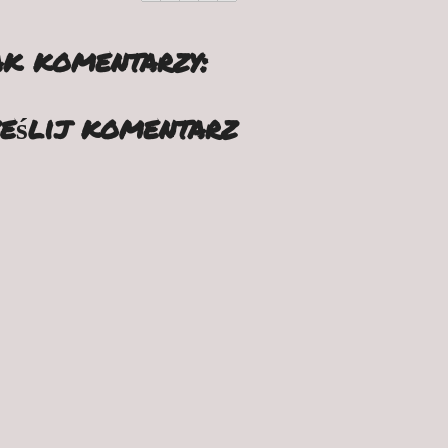
k komentarzy:
eślij komentarz