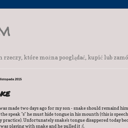
am
zeczy, które można pooglądać, kupić lub zamów
 listopada 2015
ake
was made two days ago for my son - snake should remaind him
the speak "s" he must hide tongue in his mounth (this is speec
y practice). Unfortunately snake's tongue disappered today be
was playing with snake and he pulled it :(.