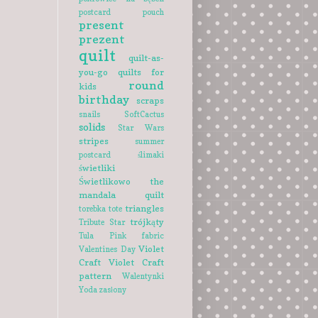
postcard
pouch
present
prezent
quilt
quilt-as-
you-go
quilts for
round
kids
birthday
scraps
snails
SoftCactus
solids
Star Wars
stripes
summer
postcard
ślimaki
świetliki
Świetlikowo
the
mandala quilt
triangles
torebka
tote
trójkąty
Tribute Star
Tula Pink fabric
Violet
Valentines Day
Craft
Violet Craft
pattern
Walentynki
Yoda
zasłony