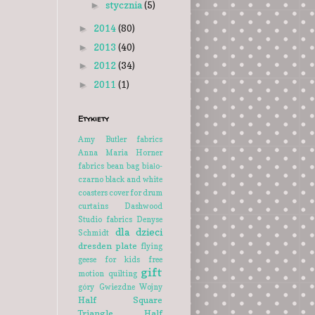
stycznia
(5)
►
2014
(80)
►
2013
(40)
►
2012
(34)
►
2011
(1)
►
Etykiety
Amy Butler fabrics
Anna Maria Horner
fabrics
bean bag
biało-
czarno
black and white
coasters
cover for drum
curtains
Dashwood
Studio fabrics
Denyse
dla dzieci
Schmidt
dresden plate
flying
geese
for kids
free
gift
motion quilting
góry
Gwiezdne Wojny
Half Square
Triangle
Half