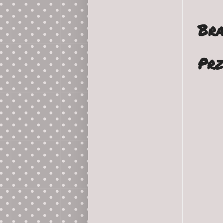
Bra
Prz