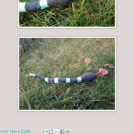
takie-tam
o
21:26