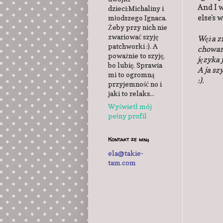
And I w
dzieci:Michaliny i
else's w
młodszego Ignaca.
Żeby przy nich nie
zwariować szyję
Węża z
patchworki :). A
chowan
poważnie to szyję,
języka 
bo lubię. Sprawia
A ja sz
mi to ogromną
:).
przyjemność no i
jaki to relaks...
Wyświetl mój
pełny profil
Kontakt ze mną
ela@takie-
tam.com