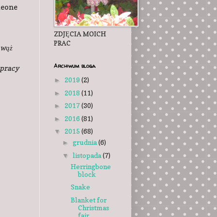
omeone
ZDJĘCIA MOICH
PRAC
 wąż
Archiwum bloga
 pracy
2019
(2)
►
2018
(11)
►
2017
(30)
►
2016
(81)
►
2015
(68)
▼
grudnia
(6)
►
listopada
(7)
▼
Herringbone
block
Snake
Blanket for
Christmas
fair