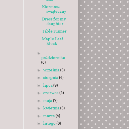
Kiermasz
świąteczny
Dress for my
daughter
Table runner
Maple Leaf
Block
►
października
(6)
września
(5)
►
sierpnia
(4)
►
lipca
(9)
►
czerwca
(4)
►
maja
(7)
►
kwietnia
(5)
►
marca
(4)
►
lutego
(6)
►