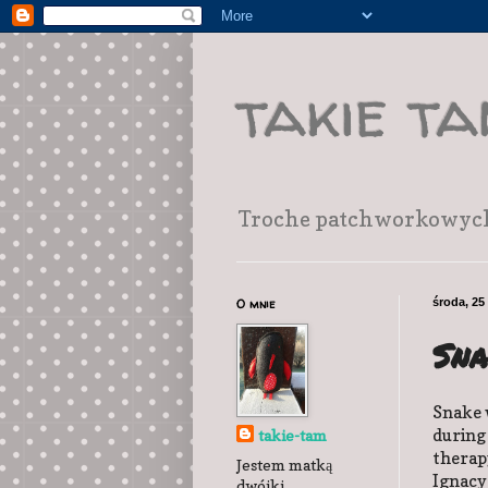
takie t
Troche patchworkowych r
O mnie
środa, 25
Sn
Snake 
during 
takie-tam
therap
Jestem matką
Ignacy 
dwójki