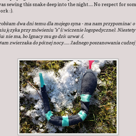
as sewing this snake deep into the night..... No respect for s
ork :).
robiłam dwa dni temu dla mojego syna - ma nam przypominać o
iu języka przy mówieniu "s" (ćwiczenie logopedyczne). Niestety
już nie ma, bo Ignacy mu go dziś urwał :(.
yłam zwierzaka do późnej nocy..... Żadnego poszanowania cudzej