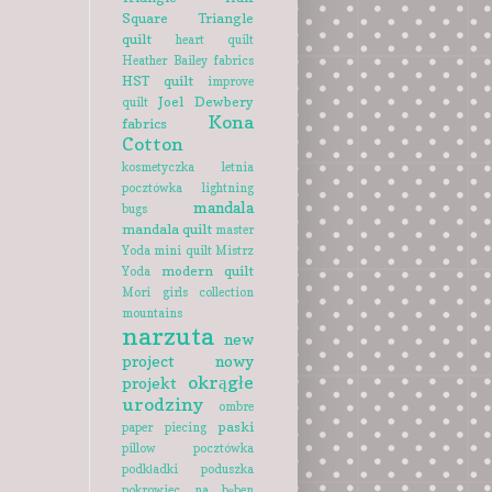
Square Triangle
quilt
heart quilt
Heather Bailey fabrics
HST quilt
improve
Joel Dewbery
quilt
Kona
fabrics
Cotton
kosmetyczka
letnia
pocztówka
lightning
mandala
bugs
mandala quilt
master
Yoda
mini quilt
Mistrz
modern quilt
Yoda
Mori girls collection
mountains
narzuta
new
project
nowy
okrągłe
projekt
urodziny
ombre
paski
paper piecing
pillow
pocztówka
podkładki
poduszka
pokrowiec na bęben