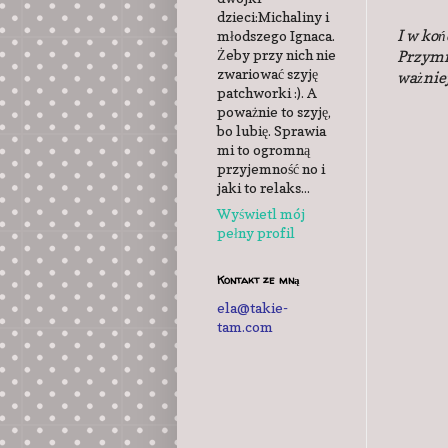
dzieci:Michaliny i
I w koń
młodszego Ignaca.
Żeby przy nich nie
Przymie
zwariować szyję
ważniej
patchworki :). A
poważnie to szyję,
bo lubię. Sprawia
mi to ogromną
przyjemność no i
jaki to relaks...
Wyświetl mój
pełny profil
Kontakt ze mną
ela@takie-
tam.com