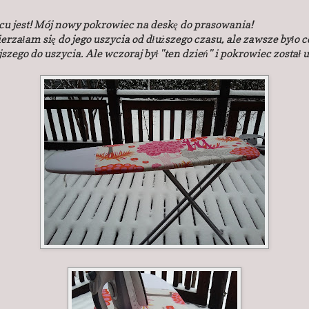
cu jest! Mój nowy pokrowiec na deskę do prasowania!
rzałam się do jego uszycia od dłuższego czasu, ale zawsze było c
szego do uszycia. Ale wczoraj był "ten dzień" i pokrowiec został 