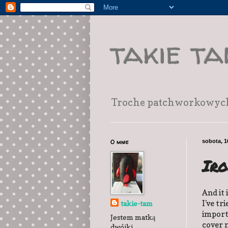
takie t
Troche patchworkowych r
O mnie
sobota, 1
Iro
And it 
I've tr
takie-tam
importa
Jestem matką
cover 
dwójki