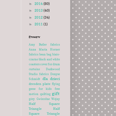
2014
(80)
►
2013
(40)
►
2012
(34)
►
2011
(1)
►
Etykiety
Amy Butler fabrics
Anna Maria Horner
fabrics
bean bag
biało-
czarno
black and white
coasters
cover for drum
curtains
Dashwood
Studio fabrics
Denyse
dla dzieci
Schmidt
dresden plate
flying
geese
for kids
free
gift
motion quilting
góry
Gwiezdne Wojny
Half Square
Triangle
Half
Square Triangle