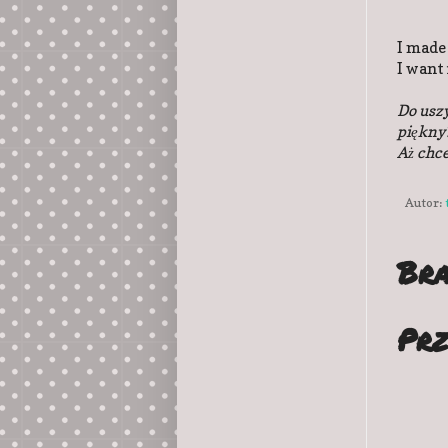
I made 
I want 
Do uszy
piękny
Aż chce
Autor:
Bra
Prz