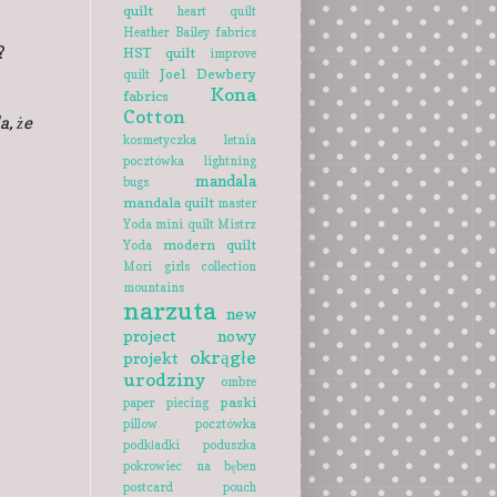
quilt
heart quilt
Heather Bailey fabrics
?
HST quilt
improve
Joel Dewbery
quilt
Kona
fabrics
Cotton
a, że
kosmetyczka
letnia
pocztówka
lightning
mandala
bugs
mandala quilt
master
Yoda
mini quilt
Mistrz
modern quilt
Yoda
Mori girls collection
mountains
narzuta
new
project
nowy
okrągłe
projekt
urodziny
ombre
paski
paper piecing
pillow
pocztówka
podkładki
poduszka
pokrowiec na bęben
postcard
pouch