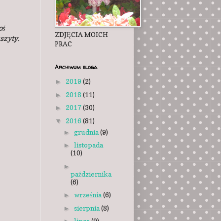
oś
ZDJĘCIA MOICH
uszyty.
PRAC
Archiwum bloga
2019
(2)
►
2018
(11)
►
2017
(30)
►
2016
(81)
▼
grudnia
(9)
►
listopada
►
(10)
►
października
(6)
września
(6)
►
sierpnia
(8)
►
lipca
(9)