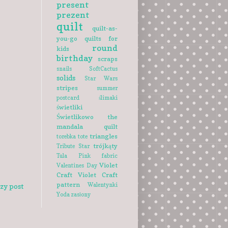
present
prezent
quilt
quilt-as-
you-go
quilts for
round
kids
birthday
scraps
snails
SoftCactus
solids
Star Wars
stripes
summer
postcard
ślimaki
świetliki
Świetlikowo
the
mandala quilt
triangles
torebka
tote
trójkąty
Tribute Star
Tula Pink fabric
Violet
Valentines Day
Craft
Violet Craft
pattern
Walentynki
szy post
Yoda
zasłony