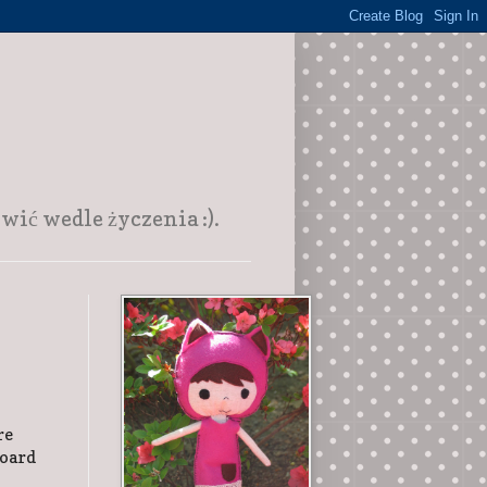
ić wedle życzenia :).
re
board