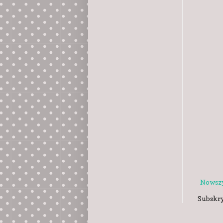
Nowszy
Subskr