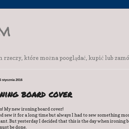
am
zeczy, które można pooglądać, kupić lub zamów
6 stycznia 2016
ning board cover
is! My new ironing board cover!
ied sew it for a long time but always I had to sew something mo
nt. But yesterday I decided that this is the day when ironing 
must be done.