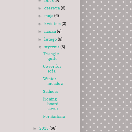
►
czerwca
(6)
►
maja
(6)
►
kwietnia
(3)
►
marca
(4)
►
lutego
(8)
►
stycznia
(6)
▼
Triangle
quilt
Cover for
sofa
Winter
meadow
Sadness
Ironing
board
cover
For Barbara
2015
(68)
►