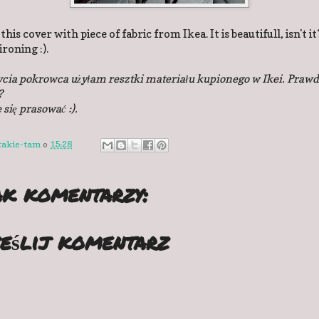
this cover with piece of fabric from Ikea. It is beautifull, isn't it
ironing :).
cia pokrowca użyłam resztki materiału kupionego w Ikei. Prawd
?
 się prasować :).
takie-tam
o
15:28
k komentarzy:
eślij komentarz