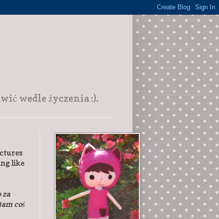
ić wedle życzenia :).
ictures
ing like
 za
yłam coś