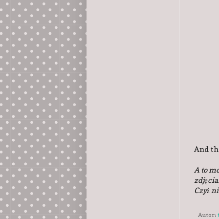
And the
A to mo
zdjęcia
Czyż ni
Autor: