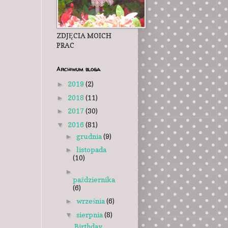
ZDJĘCIA MOICH
PRAC
Archiwum bloga
2019
(2)
►
2018
(11)
►
2017
(30)
►
2016
(81)
▼
grudnia
(9)
►
listopada
►
(10)
►
października
(6)
września
(6)
►
sierpnia
(8)
▼
Birthday