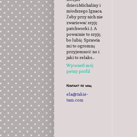
dzieci:Michaliny i
młodszego Ignaca.
Żeby przy nich nie
zwariować szyję
patchworki :). A
poważnie to szyję,
bo lubię. Sprawia
mi to ogromną
przyjemność no i
jaki to relaks...
Wyświetl mój
pełny profil
Kontakt ze mną
ela@takie-
tam.com