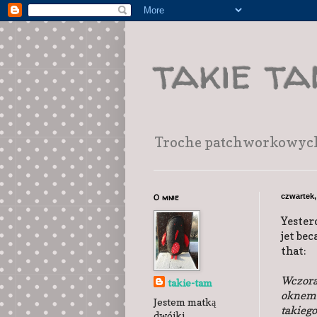
takie t
Troche patchworkowych r
O mnie
czwartek,
Yesterd
jet bec
that:
Wczoraj
takie-tam
oknem d
Jestem matką
takiego
dwójki