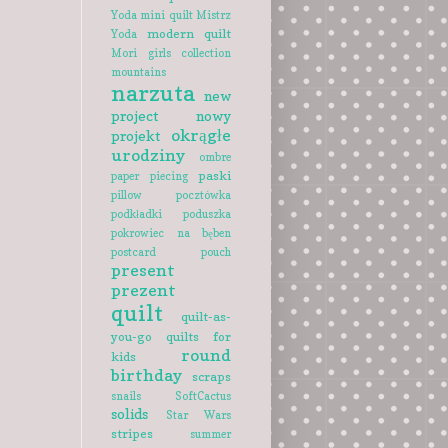
Yoda
mini quilt
Mistrz
modern quilt
Yoda
Mori girls collection
mountains
narzuta
new
project
nowy
okrągłe
projekt
urodziny
ombre
paski
paper piecing
pillow
pocztówka
podkładki
poduszka
pokrowiec na bęben
postcard
pouch
present
prezent
quilt
quilt-as-
you-go
quilts for
round
kids
birthday
scraps
snails
SoftCactus
solids
Star Wars
stripes
summer