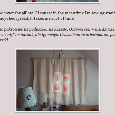
 be cover for pillow. Of course in the meantime I'm sewing star 
acy's bedspread. It takes me a lot of time.
to pokrowiec na poduszkę, na krzesło. Oczywiście, w międzycza
gwiazdy" na narzutę dla Ignacego. Czasochłonne to bardzo, ale 
rzód.