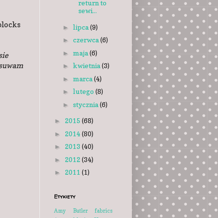
return to
sewi...
blocks
lipca
(9)
►
czerwca
(6)
►
maja
(6)
►
sie
posuwam
kwietnia
(3)
►
marca
(4)
►
lutego
(8)
►
stycznia
(6)
►
2015
(68)
►
2014
(80)
►
2013
(40)
►
2012
(34)
►
2011
(1)
►
Etykiety
Amy Butler fabrics