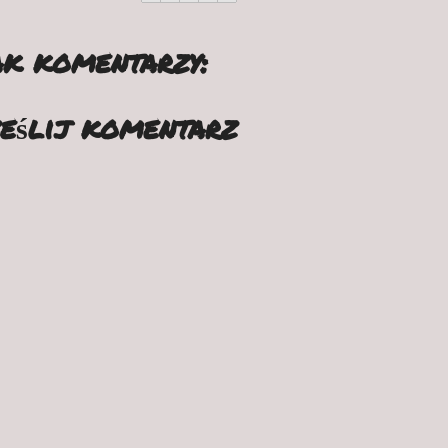
k komentarzy:
eślij komentarz