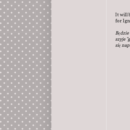
It will
for Ign
Będzie 
szyje "
się nap