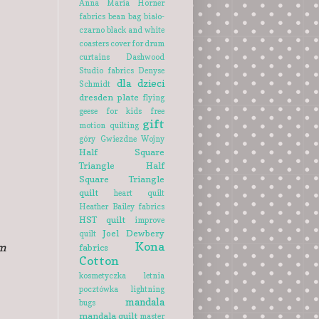
Anna Maria Horner
fabrics
bean bag
biało-
czarno
black and white
coasters
cover for drum
curtains
Dashwood
Studio fabrics
Denyse
dla dzieci
Schmidt
dresden plate
flying
geese
for kids
free
gift
motion quilting
góry
Gwiezdne Wojny
Half Square
Triangle
Half
Square Triangle
quilt
heart quilt
Heather Bailey fabrics
HST quilt
improve
Joel Dewbery
quilt
Kona
am
fabrics
Cotton
kosmetyczka
letnia
pocztówka
lightning
mandala
bugs
mandala quilt
master