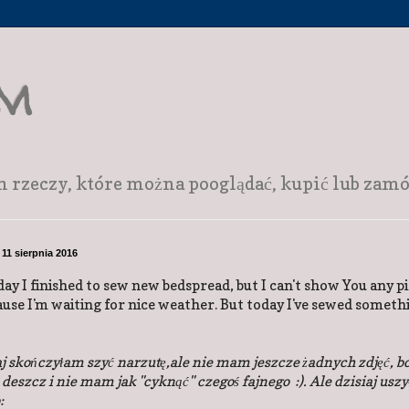
am
zeczy, które można pooglądać, kupić lub zamów
 11 sierpnia 2016
ay I finished to sew new bedspread, but I can't show You any p
ause I'm waiting for nice weather. But today I've sewed someth
 skończyłam szyć narzutę,ale nie mam jeszcze żadnych zdjęć, bo
eszcz i nie mam jak "cyknąć" czegoś fajnego :). Ale dzisiaj usz
: