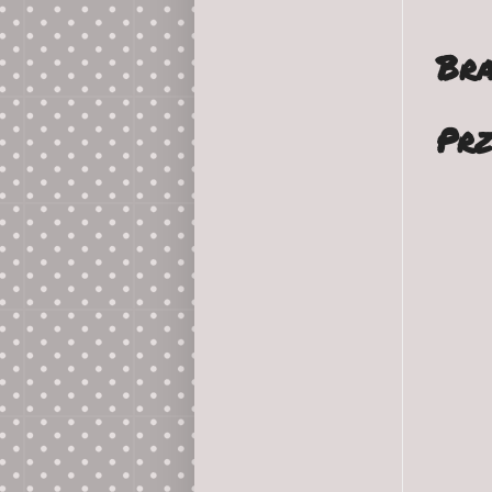
Bra
Prz