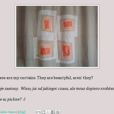
se are my curtains. They are beautyful, aren' they?
je zasłony. Wiszą już od jakiegoś czasu, ale teraz dopiero zrobił
.
e są piękne? :)
takie-tam
o
23:43