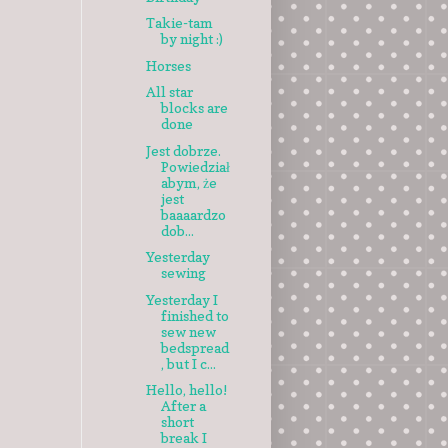
Takie-tam
by night :)
Horses
All star
blocks are
done
Jest dobrze.
Powiedział
abym, że
jest
baaaardzo
dob...
Yesterday
sewing
Yesterday I
finished to
sew new
bedspread
, but I c...
Hello, hello!
After a
short
break I